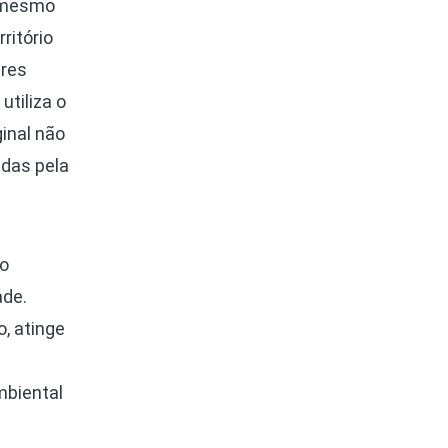
, mesmo
ritório
tres
utiliza o
ginal não
adas pela
ão
ade.
, atinge
mbiental