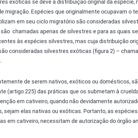
tres exóticas se deve à distribuição original da espécie
 migração. Espécies que originalmente ocupavam o ter
 utilizam em seu ciclo migratório são consideradas silves
8 são chamadas apenas de silvestres e para as quais se 
entes às espécies silvestres, mas cuja distribuição ori
o, são consideradas silvestres exóticas (figura 2) – cham
.
ntemente de serem nativos, exóticos ou domésticos, s
te (artigo 225) das práticas que os submetam à crueld
tenção em cativeiro, quando não devidamente autorizado
, sejam elas nativas ou exóticas. Portanto, as espécies
das em cativeiro, necessitam de autorização do órgão a