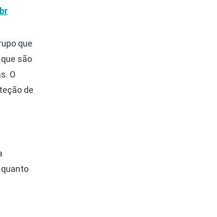
br
rupo que
 que são
s. O
oteção de
a
 quanto