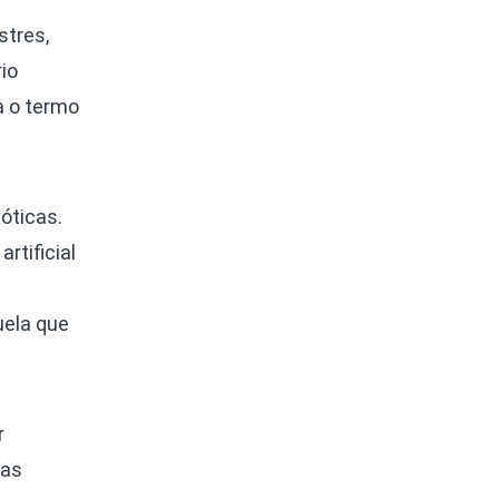
stres,
io
la o termo
óticas.
tificial
uela que
r
 as