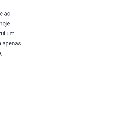
re ao
hoje
tui um
ra apenas
,