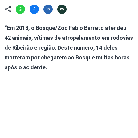
Hábitat
Contato/Mídia
Invertebra
Kit
Na Linha d
Livros do 
Observaçã
“Em 2013, o Bosque/Zoo Fábio Barreto atendeu
Nova Gera
Olha o Bic
42 animais, vítimas de atropelamento em rodovias
#VotePor
Photo Ani
de Ribeirão e região. Deste número, 14 deles
Missão Fa
Políticas 
morreram por chegarem ao Bosque muitas horas
Cursos
Saúde, Bic
após o acidente.
Segunda C
Túnel do 
Universo C