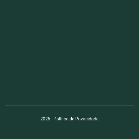
Fauna News
Licença
Creative Commons – Atribuição-SemDerivações 4.0
Internacional
2026
-
Política de Privacidade