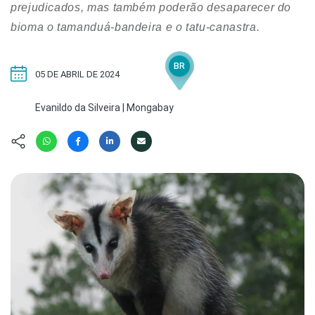
Hábitat
Contato/Mídia
prejudicados, mas também poderão desaparecer do
Invertebra
Kit
bioma o tamanduá-bandeira e o tatu-canastra.
Na Linha d
Livros do 
Observaçã
BR
Nova Gera
Olha o Bic
05 DE ABRIL DE 2024
#VotePor
Photo Ani
Evanildo da Silveira | Mongabay
Missão Fa
Políticas 
Cursos
Saúde, Bic
Segunda C
Túnel do 
Universo C