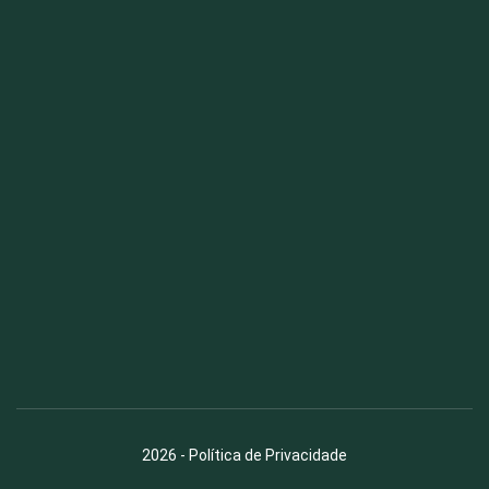
Fauna News
Licença
Creative Commons – Atribuição-SemDerivações 4.0
Internacional
2026
-
Política de Privacidade