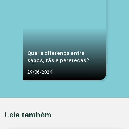
Qual a diferença entre
sapos, rãs e pererecas?
29/06/2024
Leia também