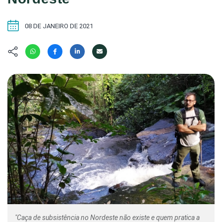
Hábitat
Contato/Mídia
Invertebra
Kit
Na Linha d
08 DE JANEIRO DE 2021
Livros do 
Observaçã
Nova Gera
Olha o Bic
#VotePor
Photo Ani
Missão Fa
Políticas 
Cursos
Saúde, Bic
Segunda C
Túnel do 
Universo C
"Caça de subsistência no Nordeste não existe e quem pratica a