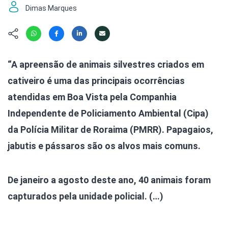
Hábitat
Contato/Mídia
Invertebra
Dimas Marques
Kit
Na Linha d
Livros do 
Observaçã
Nova Gera
Olha o Bic
“A apreensão de animais silvestres criados em
#VotePor
Photo Ani
cativeiro é uma das principais ocorrências
Missão Fa
Políticas 
Cursos
atendidas em Boa Vista pela Companhia
Saúde, Bic
Independente de Policiamento Ambiental (Cipa)
Segunda C
da Polícia Militar de Roraima (PMRR). Papagaios,
Túnel do 
Universo C
jabutis e pássaros são os alvos mais comuns.
De janeiro a agosto deste ano, 40 animais foram
capturados pela unidade policial. (…)