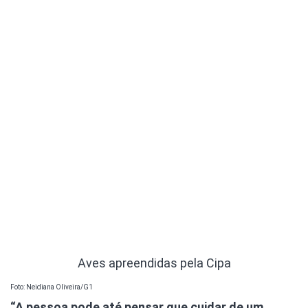
Aves apreendidas pela Cipa
Foto: Neidiana Oliveira/G1
“A pessoa pode até pensar que cuidar de um