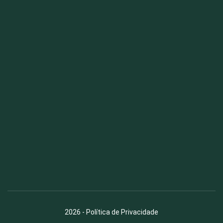
Fauna News
Licença
Creative Commons – Atribuição-SemDerivações 4.0
Internacional
2026
-
Política de Privacidade