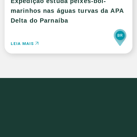
Expedição estuda peixes-boi-
marinhos nas águas turvas da APA
Delta do Parnaíba
BR
LEIA MAIS