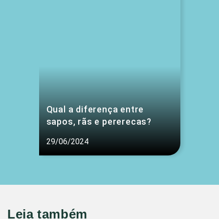
Qual a diferença entre
sapos, rãs e pererecas?
29/06/2024
Leia também