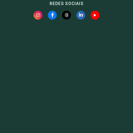
REDES SOCIAIS
Fauna News
Licença
Creative Commons – Atribuição-SemDerivações 4.0