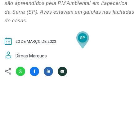
Hábitat
Contato/Mídia
são apreendidos pela PM Ambiental em Itapecerica
Invertebra
Kit
da Serra (SP). Aves estavam em gaiolas nas fachadas
Na Linha d
de casas.
Livros do 
Observaçã
Nova Gera
Olha o Bic
SP
#VotePor
Photo Ani
20 DE MARÇO DE 2023
Missão Fa
Políticas 
Dimas Marques
Cursos
Saúde, Bic
Segunda C
Túnel do 
Universo C