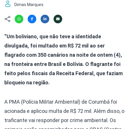
Hábitat
Contato/Mídia
Invertebra
Dimas Marques
Kit
Na Linha d
Livros do 
Observaçã
Nova Gera
Olha o Bic
“Um boliviano, que não teve a identidade
#VotePor
Photo Ani
divulgada, foi multado em R$ 72 mil ao ser
Missão Fa
Políticas 
Cursos
flagrado com 350 canários na noite de ontem (4),
Saúde, Bic
na fronteira entre Brasil e Bolívia. O flagrante foi
Segunda C
feito pelos fiscais da Receita Federal, que faziam
Túnel do 
Universo C
bloqueio na região.
A PMA (Polícia Militar Ambiental) de Corumbá foi
acionada e aplicou multa de R$ 72 mil. Além disso, o
traficante vai responder por crime ambiental. Os