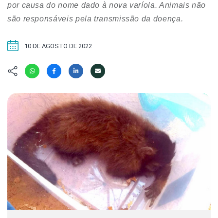
Hábitat
Contato/Mídia
por causa do nome dado à nova varíola. Animais não
Invertebra
Kit
são responsáveis pela transmissão da doença.
Na Linha d
Livros do 
Observaçã
10 DE AGOSTO DE 2022
Nova Gera
Olha o Bic
#VotePor
Photo Ani
Missão Fa
Políticas 
Cursos
Saúde, Bic
Segunda C
Túnel do 
Universo C