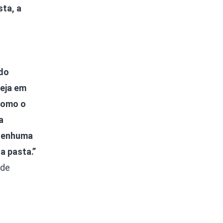
sta, a
ndo
teja em
 como o
a
 nenhuma
a pasta.”
 de