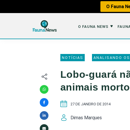
O Fauna Ne
O FAUNA NEWS
FAUNA
O Fauna News
Fauna em 
NOTÍCIAS
ANALISANDO OS
Sobre nós
Tráfico de An
Lobo-guará nã
Equipe
Caça
animais mort
Parceiros
Impactos dos
Republique
Perda de Hábi
27 DE JANEIRO DE 2014
Publique no Fauna
Dimas Marques
Contato/Mídia Kit