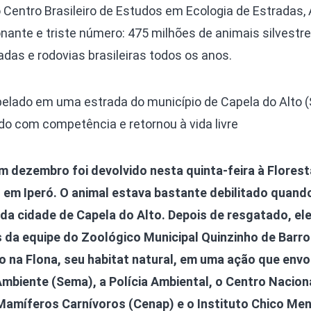
Olha o Bicho!
Centro Brasileiro de Estudos em Ecologia de Estradas, 
Photo Animal
nante e triste número: 475 milhões de animais silvestr
Políticas Públ
das e rodovias brasileiras todos os anos.
Saúde, Bicho 
opelado em uma estrada do município de Capela do Alto (
Segunda Cha
ado com competência e retornou à vida livre
Túnel do Tem
Universo Cetr
 dezembro foi devolvido nesta quinta-feira à Florest
 em Iperó. O animal estava bastante debilitado quando
a cidade de Capela do Alto. Depois de resgatado, el
da equipe do Zoológico Municipal Quinzinho de Barro
o na Flona, seu habitat natural, em uma ação que envo
mbiente (Sema), a Polícia Ambiental, o Centro Nacion
amíferos Carnívoros (Cenap) e o Instituto Chico Me