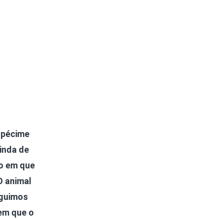
espécime
inda de
co em que
O animal
eguimos
em que o