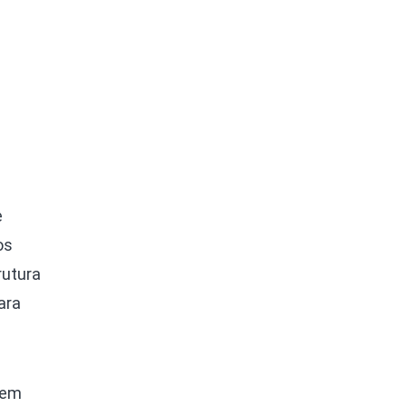
e
os
rutura
ara
sem