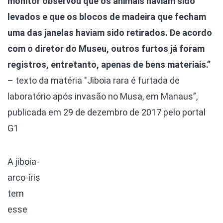
monitor observou que os animais haviam sido
levados e que os blocos de madeira que fecham
uma das janelas haviam sido retirados. De acordo
com o diretor do Museu, outros furtos já foram
registros, entretanto, apenas de bens materiais.”
– texto da matéria "Jiboia rara é furtada de
laboratório após invasão no Musa, em Manaus”,
publicada em 29 de dezembro de 2017 pelo portal
G1
A jiboia-
arco-íris
tem
esse