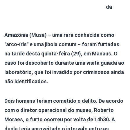
da
Amazônia (Musa) – uma rara conhecida como
"arco-íris" e uma jiboia comum – foram furtadas
na tarde desta quinta-feira (29), em Manaus. O
caso foi descoberto durante uma visita guiada ao
laboratório, que foi invadido por criminosos ainda
não identificados.
Dois homens teriam cometido o delito. De acordo
com o diretor operacional do museu, Roberto
Moraes, o furto ocorreu por volta de 14h30. A
dupla teria aproveitado o intervalo entre as