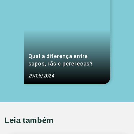
Qual a diferença entre
sapos, rãs e pererecas?
29/06/2024
Leia também