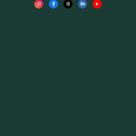
Fauna News
Licença
Creative Commons – Atribuição-SemDerivações 4.0
Internacional