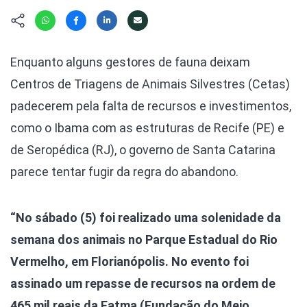
Hábitat
Contato/Mídia
Invertebra
Kit
Na Linha d
Livros do 
Observaçã
Enquanto alguns gestores de fauna deixam
Nova Gera
Olha o Bic
Centros de Triagens de Animais Silvestres (Cetas)
#VotePor
Photo Ani
padecerem pela falta de recursos e investimentos,
Missão Fa
Políticas 
como o Ibama com as estruturas de Recife (PE) e
Cursos
Saúde, Bic
de Seropédica (RJ), o governo de Santa Catarina
Segunda C
parece tentar fugir da regra do abandono.
Túnel do 
Universo C
“No sábado (5) foi realizado uma solenidade da
semana dos animais no Parque Estadual do Rio
Vermelho, em Florianópolis. No evento foi
assinado um repasse de recursos na ordem de
465 mil reais da Fatma (Fundação do Meio