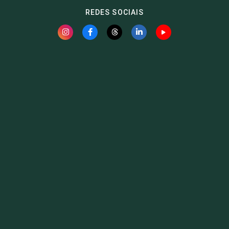
REDES SOCIAIS
Fauna News
Licença
Creative Commons – Atribuição-SemDerivações 4.0