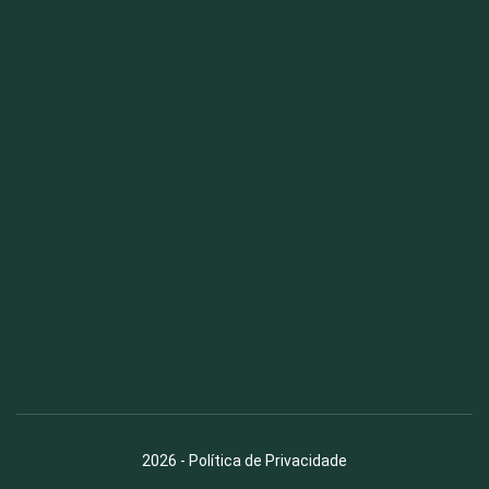
Fauna News
Licença
Creative Commons – Atribuição-SemDerivações 4.0
Internacional
2026
-
Política de Privacidade