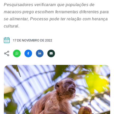
Hábitat
Contato/Mídia
Invertebra
Pesquisadores verificaram que populações de
Kit
Na Linha d
macacos-prego escolhem ferramentas diferentes para
Livros do 
Observaçã
se alimentar, Processo pode ter relação com herança
Nova Gera
cultural.
Olha o Bic
#VotePor
Photo Ani
Missão Fa
17 DE NOVEMBRO DE 2022
Políticas 
Cursos
Saúde, Bic
Segunda C
Túnel do 
Universo C