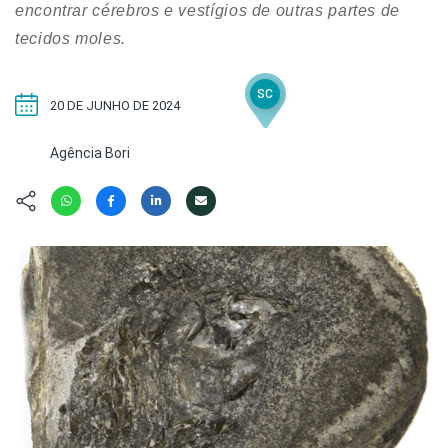
Hábitat
Contato/Mídia
encontrar cérebros e vestígios de outras partes de
Invertebra
Kit
tecidos moles.
Na Linha d
Livros do 
Observaçã
SC
Nova Gera
Olha o Bic
20 DE JUNHO DE 2024
#VotePor
Photo Ani
Agência Bori
Missão Fa
Políticas 
Cursos
Saúde, Bic
Segunda C
Túnel do 
Universo C