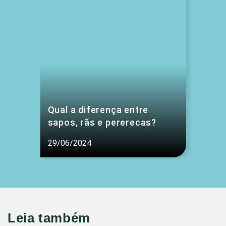
Qual a diferença entre
sapos, rãs e pererecas?
29/06/2024
Leia também