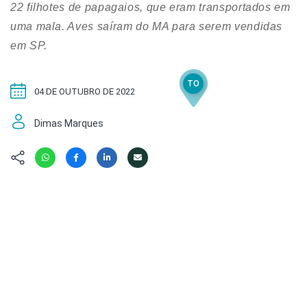
Hábitat
Contato/Mídia
22 filhotes de papagaios, que eram transportados em
Invertebra
Kit
uma mala. Aves saíram do MA para serem vendidas
Na Linha d
em SP.
Livros do 
Observaçã
Nova Gera
Olha o Bic
TO
#VotePor
Photo Ani
04 DE OUTUBRO DE 2022
Missão Fa
Políticas 
Dimas Marques
Cursos
Saúde, Bic
Segunda C
Túnel do 
Universo C