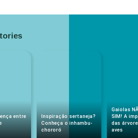
ories
Gaiolas NÃ
rença entre
Inspiração sertaneja?
SIM! A im
e
Conheça o inhambu-
das árvore
chororó
aves