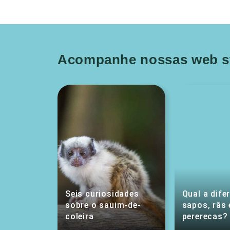
Acompanhe nossas web st
Seis curiosidades
Qual a dife
sobre o sauim-de-
sapos, rãs 
coleira
pererecas?