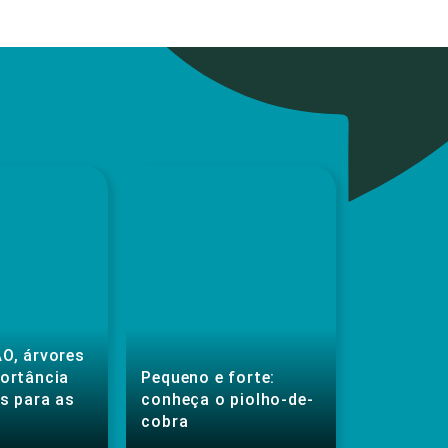
O, árvores
portância
Pequeno e forte:
s para as
conheça o piolho-de-
cobra