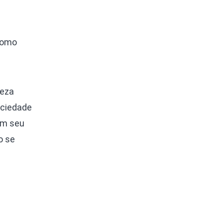
como
teza
ociedade
 em seu
o se