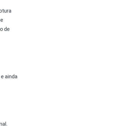
ptura
de
co de
 e ainda
mal.