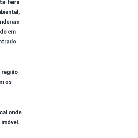
ta-feira
biental,
tenderam
ado em
ntrado
a região
am os
ocal onde
 imóvel.