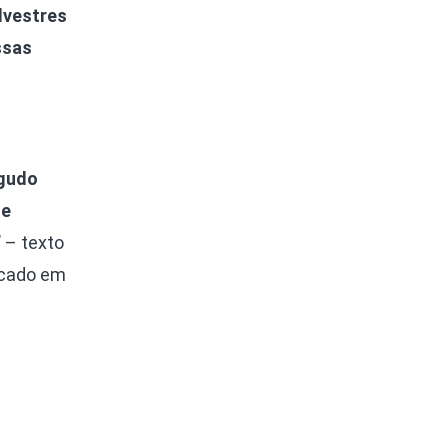
lvestres
ssas
igudo
le
”
– texto
icado em