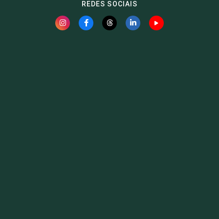
REDES SOCIAIS
Fauna News
Licença
Creative Commons – Atribuição-SemDerivações 4.0
Internacional