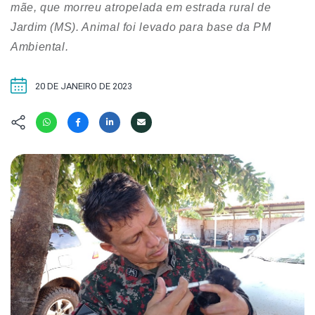
Hábitat
Contato/Mídia
mãe, que morreu atropelada em estrada rural de
Invertebra
Kit
Jardim (MS). Animal foi levado para base da PM
Na Linha d
Ambiental.
Livros do 
Observaçã
Nova Gera
Olha o Bic
20 DE JANEIRO DE 2023
#VotePor
Photo Ani
Missão Fa
Políticas 
Cursos
Saúde, Bic
Segunda C
Túnel do 
Universo C