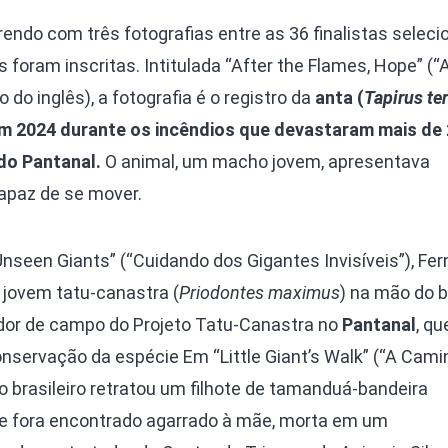
endo com três fotografias entre as 36 finalistas selec
s foram inscritas. Intitulada “After the Flames, Hope” (
do inglês), a fotografia é o registro da
anta (
Tapirus ter
em 2024 durante os incêndios que devastaram mais de 
do Pantanal.
O animal, um macho jovem, apresentava
apaz de se mover.
 Unseen Giants” (“Cuidando dos Gigantes Invisíveis”), Fe
m jovem tatu-canastra (
Priodontes maximus
) na mão do b
dor de campo do Projeto Tatu-Canastra no
Pantanal
, qu
onservação da espécie Em “Little Giant’s Walk” (“A Cam
o brasileiro retratou um filhote de tamanduá-bandeira
ue fora encontrado agarrado à mãe, morta em um