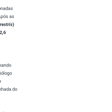
ionadas
“Após as
restris
)
2,6
rnando
iólogo
e
inhada do