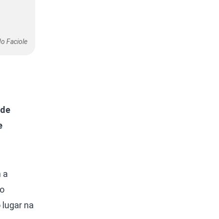
o Faciole
 de
e
 a
no
 lugar na