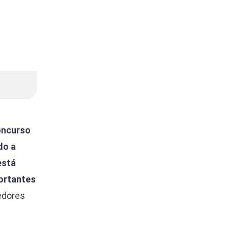
oncurso
do a
está
portantes
edores