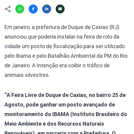
Hábitat
Contato/Mídia
Invertebra
Kit
Na Linha d
Livros do 
Observaçã
Em janeiro, a prefeitura de Duque de Caxias (RJ)
Nova Gera
Olha o Bic
anunciou que poderia instalar na feira de rolo da
#VotePor
Photo Ani
cidade um posto de fiscalização para ser utilizado
Missão Fa
Políticas 
pelo Ibama e pelo Batalhão Ambiental da PM do Rio
Cursos
Saúde, Bic
de Janeiro. A intenção era coibir o tráfico de
Segunda C
animais silvestres.
Túnel do 
Universo C
“A Feira Livre de Duque de Caxias, no bairro 25 de
Agosto, pode ganhar um posto avançado de
monitoramento do IBAMA (Instituto Brasileiro do
Meio Ambiente e dos Recursos Naturais
Renováveis), em parceria com a Prefeitura. O