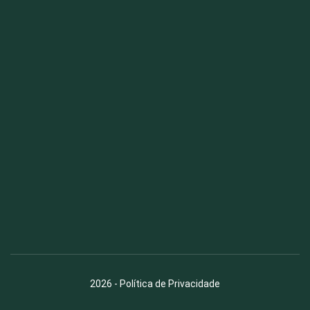
Fauna News
Licença
Creative Commons – Atribuição-SemDerivações 4.0
Internacional
2026
-
Política de Privacidade