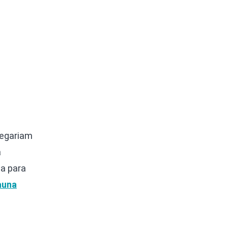
fegariam
a
ia para
auna