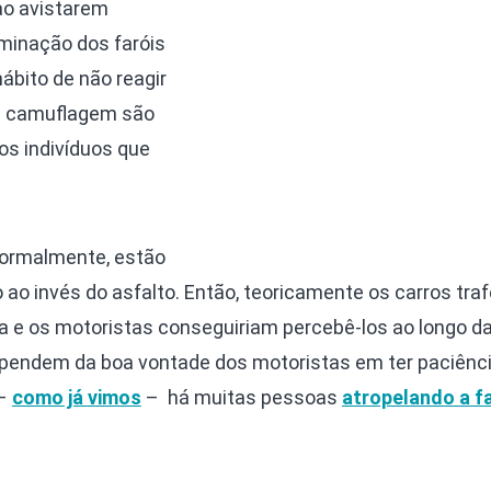
ao avistarem
uminação dos faróis
ábito de não reagir
a camuflagem são
s indivíduos que
normalmente, estão
ao invés do asfalto. Então, teoricamente os carros tra
 e os motoristas conseguiriam percebê-los ao longo d
dependem da boa vontade dos motoristas em ter paciênc
 –
como já vimos
– há muitas pessoas
atropelando a f