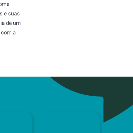
nome
s e suas
cia de um
 com a