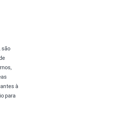
, são
de
rnos,
eas
antes à
io para