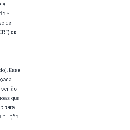
ela
do Sul
eo de
ERF) da
do). Esse
nçada
 sertão
soas que
o para
ribuição