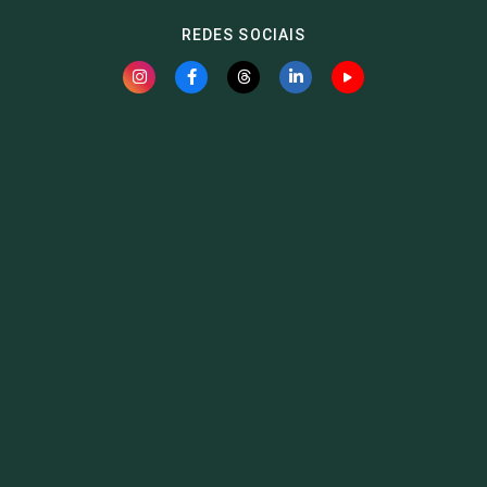
REDES SOCIAIS
Fauna News
Licença
Creative Commons – Atribuição-SemDerivações 4.0