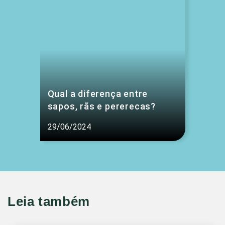
Qual a diferença entre
sapos, rãs e pererecas?
29/06/2024
Leia também