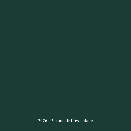
Fauna News
Licença
Creative Commons – Atribuição-SemDerivações 4.0
Internacional
2026
-
Política de Privacidade