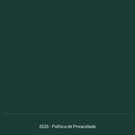
Fauna News
Licença
Creative Commons – Atribuição-SemDerivações 4.0
Internacional
2026
-
Política de Privacidade