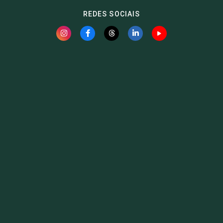
REDES SOCIAIS
Fauna News
Licença
Creative Commons – Atribuição-SemDerivações 4.0