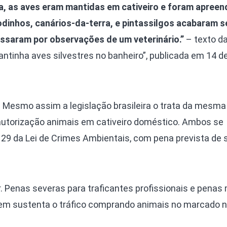
a, as aves eram mantidas em cativeiro e foram apreen
godinhos, canários-da-terra, e pintassilgos acabaram 
assaram por observações de um veterinário.”
– texto d
ntinha aves silvestres no banheiro”, publicada em 14 de
o? Mesmo assim a legislação brasileira o trata da mesm
utorização animais em cativeiro doméstico. Ambos se
 29 da Lei de Crimes Ambientais, com pena prevista de 
. Penas severas para traficantes profissionais e penas
uem sustenta o tráfico comprando animais no marcado n