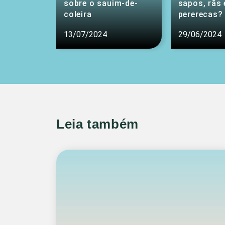
sobre o sauim-de-
sapos, rãs 
coleira
pererecas?
13/07/2024
29/06/2024
Leia também