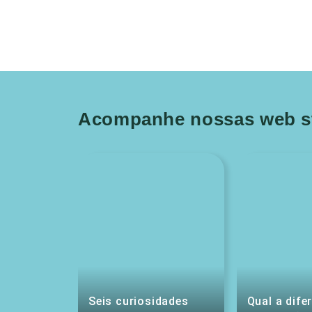
Acompanhe nossas web st
Seis curiosidades
Qual a dife