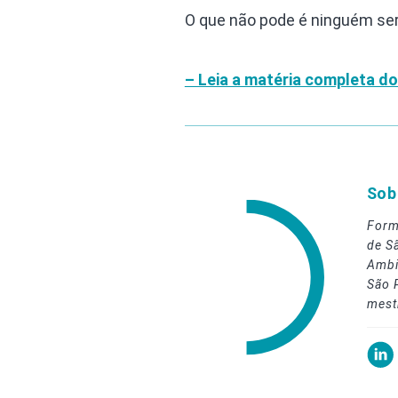
O que não pode é ninguém se
– Leia a matéria completa d
Sob
Form
de S
Ambi
São 
mest