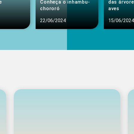
e
Conheça o inhambu-
das árvore
chororó
aves
22/06/2024
15/06/2024