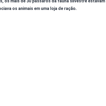
, os mais de 30 pássaros da fauna silvestre estavam
Olha o Bicho!
ciava os animais em uma loja de ração.
Photo Animal
Políticas Públ
Saúde, Bicho 
Segunda Cha
Túnel do Tem
Universo Cetr