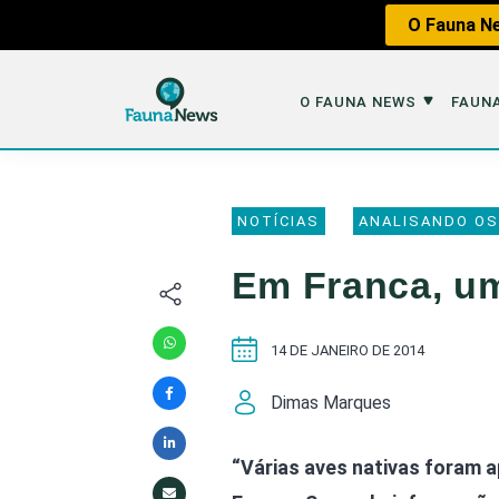
O Fauna Ne
O FAUNA NEWS
FAUNA
O Fauna News
Fauna em 
NOTÍCIAS
ANALISANDO OS
Sobre nós
Tráfico de An
Em Franca, um 
Equipe
Caça
Parceiros
Impactos dos
14 DE JANEIRO DE 2014
Republique
Perda de Hábi
Dimas Marques
Publique no Fauna
Contato/Mídia Kit
“Várias aves nativas foram a