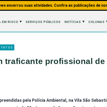
ws encerrou suas atividades. Confira as publicações de no
 EM RISCO
SERVIÇOS PÚBLICOS
NOTÍCIAS
COLUNAS
Risco
Notícias
Colunas
 FATOS
imais
Reportagens
Aquáticos
traficante profissional de
Analisando os Fatos
Educação Amb
 Transportes
Entrevistas
Fauna e Tran
tat
Web Stories
Invertebrados
Na Linha de F
Observação d
preendidas pela Polícia Ambiental, na Vila São Sebast