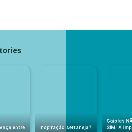
ories
Gaiolas NÃ
rença entre
Inspiração sertaneja?
SIM! A im