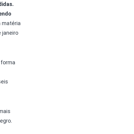
didas.
sendo
a matéria
 janeiro
a forma
seis
 mais
egro.