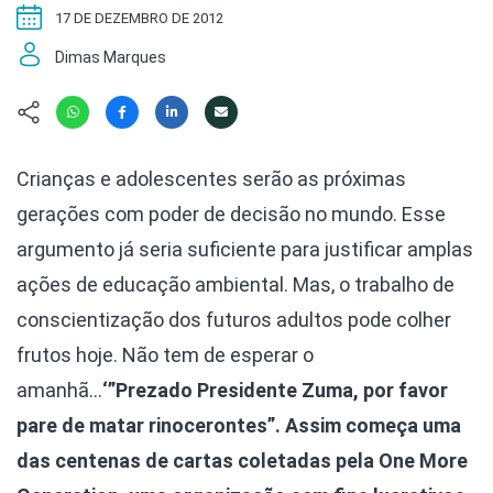
Hábitat
Contato/Mídia
Invertebra
17 DE DEZEMBRO DE 2012
Kit
Na Linha d
Dimas Marques
Livros do 
Observaçã
Nova Gera
Olha o Bic
#VotePor
Photo Ani
Missão Fa
Crianças e adolescentes serão as próximas
Políticas 
Cursos
gerações com poder de decisão no mundo. Esse
Saúde, Bic
Segunda C
argumento já seria suficiente para justificar amplas
Túnel do 
ações de educação ambiental. Mas, o trabalho de
Universo C
conscientização dos futuros adultos pode colher
frutos hoje. Não tem de esperar o
amanhã…
‘”Prezado Presidente Zuma, por favor
pare de matar rinocerontes”. Assim começa uma
das centenas de cartas coletadas pela One More