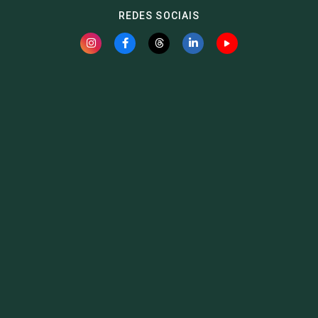
REDES SOCIAIS
Fauna News
Licença
Creative Commons – Atribuição-SemDerivações 4.0