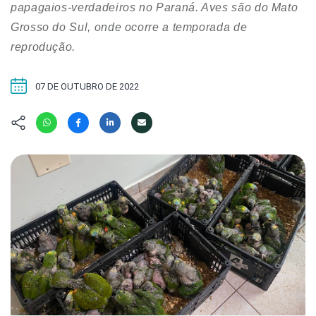
Hábitat
Contato/Mídia
papagaios-verdadeiros no Paraná. Aves são do Mato
Invertebra
Kit
Grosso do Sul, onde ocorre a temporada de
Na Linha d
reprodução.
Livros do 
Observaçã
Nova Gera
Olha o Bic
07 DE OUTUBRO DE 2022
#VotePor
Photo Ani
Missão Fa
Políticas 
Cursos
Saúde, Bic
Segunda C
Túnel do 
Universo C