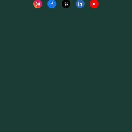
Fauna News
Licença
Creative Commons – Atribuição-SemDerivações 4.0
Internacional