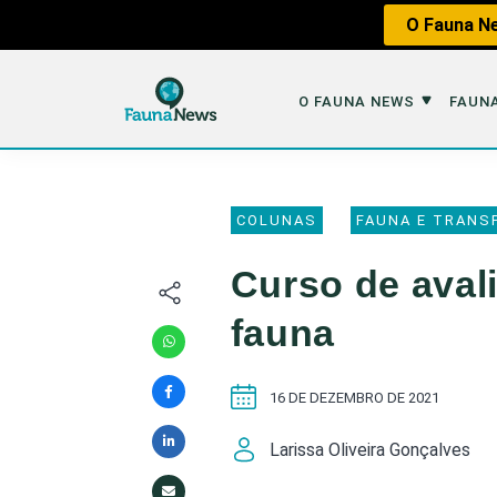
O Fauna Ne
O FAUNA NEWS
FAUNA
O Fauna News
Fauna em 
COLUNAS
FAUNA E TRANS
Sobre nós
Tráfico de An
Curso de aval
Equipe
Caça
fauna
Parceiros
Impactos dos
Republique
Perda de Hábi
16 DE DEZEMBRO DE 2021
Publique no Fauna
Larissa Oliveira Gonçalves
Contato/Mídia Kit