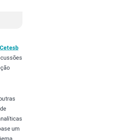
Cetesb
iscussões
ação
outras
ade
nalíticas
 base um
riema