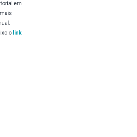
torial em
 mais
ual.
eixo o
link