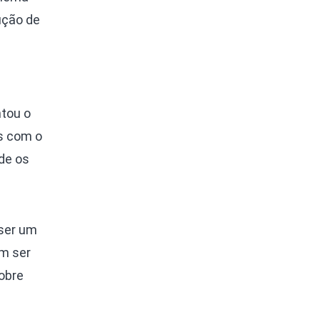
ução de
tou o
s com o
de os
 ser um
am ser
obre