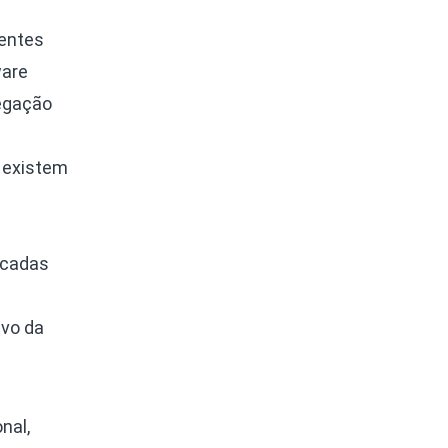
rentes
ware
regação
s existem
icadas
lvo da
nal,