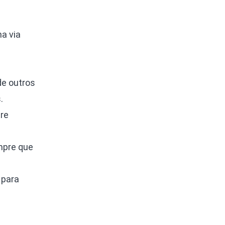
a via
de outros
.
tre
mpre que
 para