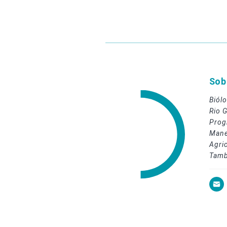
Sob
Biól
Rio 
Prog
Mane
Agri
Tamb