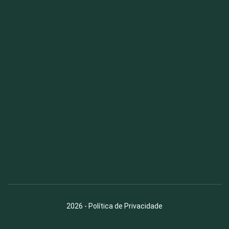
Fauna News
Licença
Creative Commons – Atribuição-SemDerivações 4.0
Internacional
2026
-
Política de Privacidade