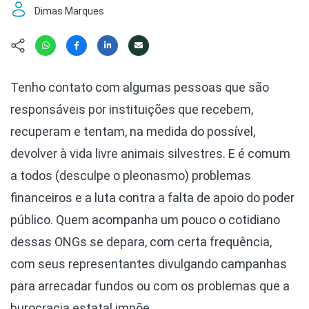
Hábitat
Contato/Mídia
Invertebra
Dimas Marques
Kit
Na Linha d
Livros do 
Observaçã
Nova Gera
Olha o Bic
Tenho contato com algumas pessoas que são
#VotePor
Photo Ani
responsáveis por instituições que recebem,
Missão Fa
Políticas 
Cursos
recuperam e tentam, na medida do possível,
Saúde, Bic
devolver à vida livre animais silvestres. E é comum
Segunda C
a todos (desculpe o pleonasmo) problemas
Túnel do 
Universo C
financeiros e a luta contra a falta de apoio do poder
público. Quem acompanha um pouco o cotidiano
dessas ONGs se depara, com certa frequência,
com seus representantes divulgando campanhas
para arrecadar fundos ou com os problemas que a
burocracia estatal impõe.