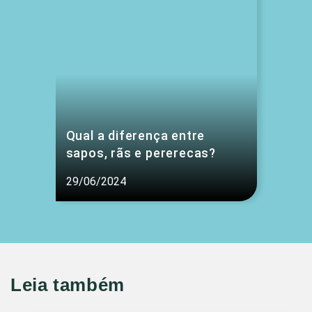
Qual a diferença entre
sapos, rãs e pererecas?
29/06/2024
Leia também