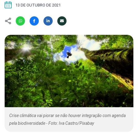
Hábitat
Contato/Mídia
Invertebra
13 DE OUTUBRO DE 2021
Kit
Na Linha d
Livros do 
Observaçã
Nova Gera
Olha o Bic
#VotePor
Photo Ani
Missão Fa
Políticas 
Cursos
Saúde, Bic
Segunda C
Túnel do 
Universo C
Crise climática vai piorar se não houver integração com agenda
pela biodiversidade - Foto: Iva Castro/Pixabay