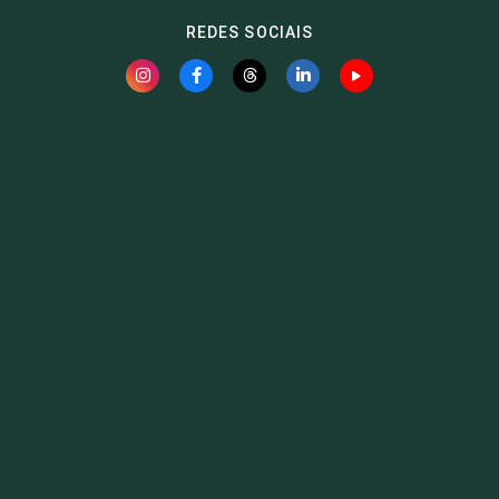
REDES SOCIAIS
Fauna News
Licença
Creative Commons – Atribuição-SemDerivações 4.0