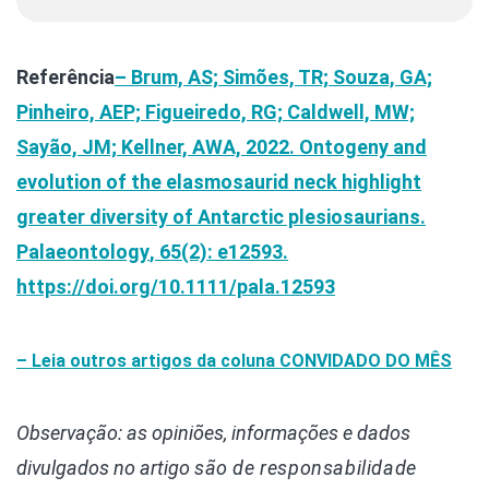
Referência
– Brum, AS; Simões, TR; Souza, GA;
Pinheiro, AEP; Figueiredo, RG; Caldwell, MW;
Sayão, JM; Kellner, AWA, 2022. Ontogeny and
evolution of the elasmosaurid neck highlight
greater diversity of Antarctic plesiosaurians.
Palaeontology
, 65(2): e12593.
https://doi.org/10.1111/pala.12593
– Leia outros artigos da coluna
CONVIDADO DO MÊS
Observação: as opiniões, informações e dados
divulgados
no artigo
são de responsabilidade