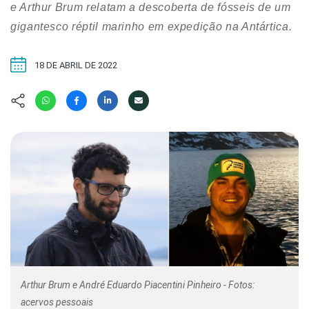
Hábitat
Contato/Mídia
e Arthur Brum relatam a descoberta de fósseis de um
Invertebra
Kit
gigantesco réptil marinho em expedição na Antártica.
Na Linha d
Livros do 
Observaçã
18 DE ABRIL DE 2022
Nova Gera
Olha o Bic
#VotePor
Photo Ani
Missão Fa
Políticas 
Cursos
Saúde, Bic
Segunda C
Túnel do 
Universo C
Arthur Brum e André Eduardo Piacentini Pinheiro - Fotos:
acervos pessoais