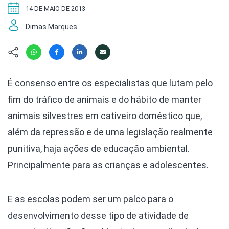
Hábitat
Contato/Mídia
Invertebra
14 DE MAIO DE 2013
Kit
Na Linha d
Dimas Marques
Livros do 
Observaçã
Nova Gera
Olha o Bic
#VotePor
Photo Ani
Missão Fa
É consenso entre os especialistas que lutam pelo
Políticas 
Cursos
fim do tráfico de animais e do hábito de manter
Saúde, Bic
Segunda C
animais silvestres em cativeiro doméstico que,
Túnel do 
além da repressão e de uma legislação realmente
Universo C
punitiva, haja ações de educação ambiental.
Principalmente para as crianças e adolescentes.
E as escolas podem ser um palco para o
desenvolvimento desse tipo de atividade de