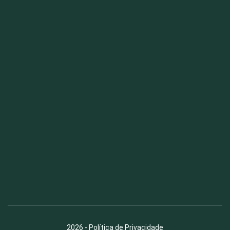
Fauna News
Licença
Creative Commons – Atribuição-SemDerivações 4.0
Internacional
2026
-
Política de Privacidade