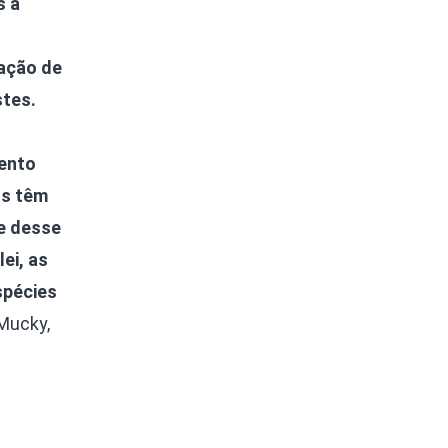
s a
vação de
stes.
mento
os têm
de desse
ei, as
spécies
 Mucky,