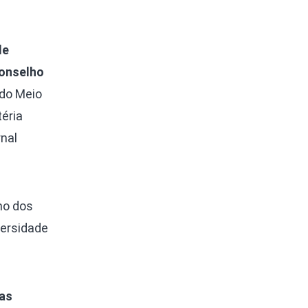
de
Conselho
 do Meio
éria
rnal
ho dos
versidade
ças