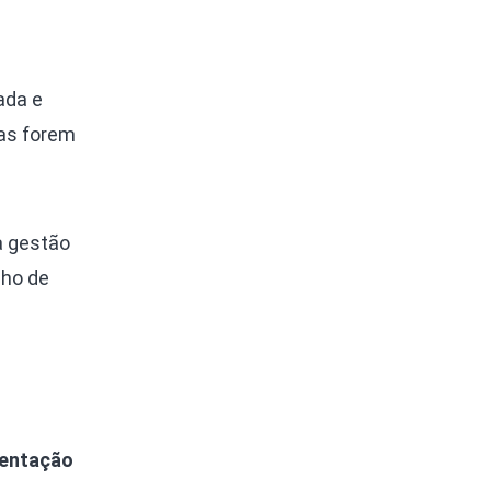
ada e
ias forem
a gestão
lho de
mentação