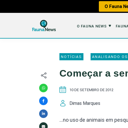
O Fauna Ne
O FAUNA NEWS
FAUNA
O Fauna News
Fauna em 
NOTÍCIAS
ANALISANDO OS
Sobre nós
Tráfico de An
Começar a s
Equipe
Caça
Parceiros
Impactos dos
10 DE SETEMBRO DE 2012
Republique
Perda de Hábi
Dimas Marques
Publique no Fauna
Contato/Mídia Kit
…no uso de animais em pesqu