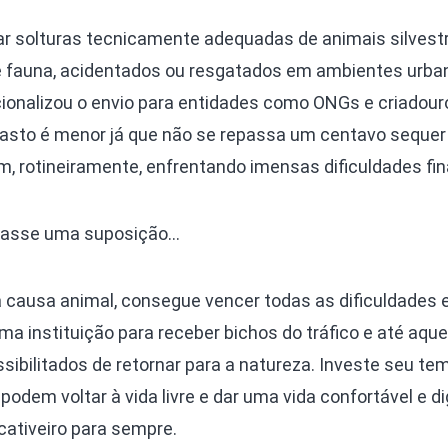
Olha o Bicho!
r solturas tecnicamente adequadas de animais silvest
Photo Animal
e fauna, acidentados ou resgatados em ambientes urban
Políticas Públ
ucionalizou o envio para entidades como ONGs e criadour
Saúde, Bicho 
 gasto é menor já que não se repassa um centavo sequer
Segunda Cha
m, rotineiramente, enfrentando imensas dificuldades fin
Túnel do Tem
Universo Cetr
hasse uma suposição…
causa animal, consegue vencer todas as dificuldades 
ma instituição para receber bichos do tráfico e até aque
bilitados de retornar para a natureza. Investe seu te
e podem voltar à vida livre e dar uma vida confortável e d
ativeiro para sempre.