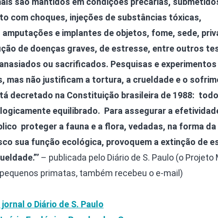
mais são mantidos em condições precárias, submetido
o com choques, injeções de substâncias tóxicas,
, amputações e implantes de objetos, fome, sede, pri
ndução de doenças graves, de estresse, entre outros te
anasiados ou sacrificados. Pesquisas e experimentos
, mas não justificam a tortura, a crueldade e o sofri
á decretado na Constituição brasileira de 1988: tod
ologicamente equilibrado. Para assegurar a efetivida
lico proteger a fauna e a flora, vedadas, na forma da l
sco sua função ecológica, provoquem a extinção de e
ueldade.”’
– publicada pelo Diário de S. Paulo (o Projeto
 pequenos primatas, também recebeu o e-mail)
jornal o Diário de S. Paulo