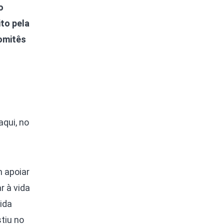
o
ito pela
omitês
aqui, no
m apoiar
r à vida
vida
tiu no