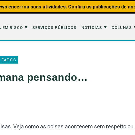
ws encerrou suas atividades. Confira as publicações de no
 EM RISCO
SERVIÇOS PÚBLICOS
NOTÍCIAS
COLUNAS
Risco
Notícias
Colunas
 FATOS
imais
Reportagens
Aquáticos
emana pensando…
Analisando os Fatos
Educação Amb
 Transportes
Entrevistas
Fauna e Tran
tat
Web Stories
Invertebrados
Na Linha de F
Observação d
isas. Veja como as coisas acontecem sem respeito ou 