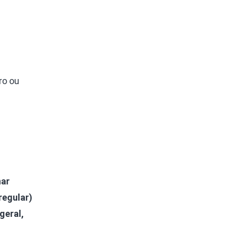
ro ou
nar
regular)
geral,