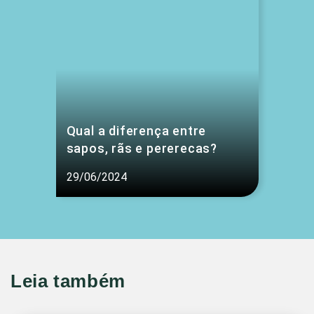
Qual a diferença entre
sapos, rãs e pererecas?
29/06/2024
Leia também