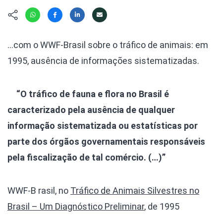
Hábitat
Contato/Mídia
Invertebra
Kit
Na Linha d
Livros do 
Observaçã
…com o WWF-Brasil sobre o tráfico de animais: em
Nova Gera
Olha o Bic
1995, ausência de informações sistematizadas.
#VotePor
Photo Ani
Missão Fa
Políticas 
Cursos
“O tráfico de fauna e flora no Brasil é
Saúde, Bic
caracterizado pela ausência de qualquer
Segunda C
informação sistematizada ou estatísticas por
Túnel do 
Universo C
parte dos órgãos governamentais responsáveis
pela fiscalização de tal comércio. (…)”
WWF-B rasil, no
Tráfico de Animais Silvestres no
Brasil – Um Diagnóstico Preliminar
, de 1995