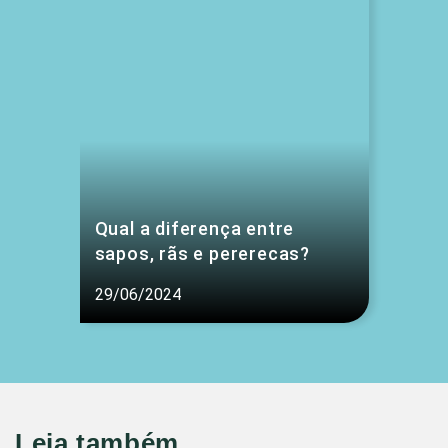
Qual a diferença entre
sapos, rãs e pererecas?
29/06/2024
Leia também