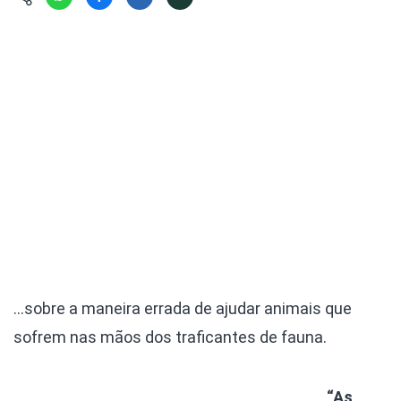
Hábitat
Contato/Mídia
Invertebra
Kit
Na Linha d
Livros do 
Observaçã
Nova Gera
Olha o Bic
#VotePor
Photo Ani
Missão Fa
Políticas 
Cursos
Saúde, Bic
Segunda C
Túnel do 
Universo C
…sobre a maneira errada de ajudar animais que
sofrem nas mãos dos traficantes de fauna.
“As