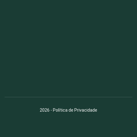
Fauna News
Licença
Creative Commons – Atribuição-SemDerivações 4.0
Internacional
2026
-
Política de Privacidade