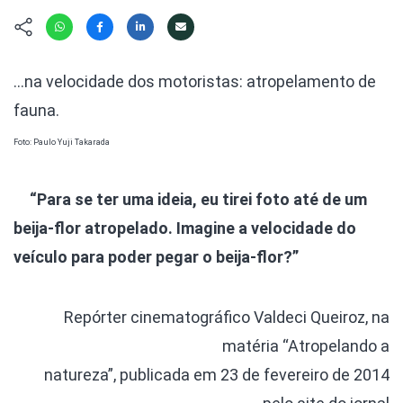
Hábitat
Contato/Mídia
Invertebra
Kit
Na Linha d
Livros do 
Observaçã
…na velocidade dos motoristas: atropelamento de
Nova Gera
Olha o Bic
fauna.
#VotePor
Photo Ani
Missão Fa
Foto: Paulo Yuji Takarada
Políticas 
Cursos
Saúde, Bic
“Para se ter uma ideia, eu tirei foto até de um
Segunda C
beija-flor atropelado. Imagine a velocidade do
Túnel do 
Universo C
veículo para poder pegar o beija-flor?”
Repórter cinematográfico Valdeci Queiroz, na
matéria “Atropelando a
natureza”, publicada em 23 de fevereiro de 2014