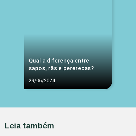
Qual a diferença entre
sapos, rãs e pererecas?
29/06/2024
Leia também