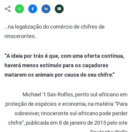
Hábitat
Contato/Mídia
Invertebra
Kit
Na Linha d
Livros do 
Observaçã
…na legalização do comércio de chifres de
Nova Gera
Olha o Bic
rinocerontes.
#VotePor
Photo Ani
Missão Fa
Políticas 
Cursos
“A ideia por trás é que, com uma oferta contínua,
Saúde, Bic
haverá menos estímulo para os caçadores
Segunda C
matarem os animais por causa de seu chifre.”
Túnel do 
Universo C
Michael ‘t Sas-Rolfes, perito sul-africano em
proteção de espécies e economia, na matéria “Para
sobreviver, rinoceronte sul-africano pode perder
chifre”, publicada em 8 de janeiro de 2015 pelo site