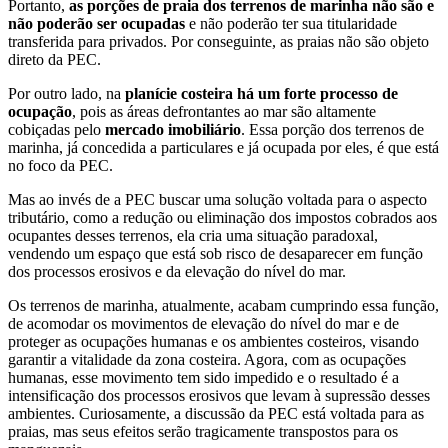
Portanto,
as porções de praia dos terrenos de marinha não são e
não poderão ser ocupadas
e não poderão ter sua titularidade
transferida para privados. Por conseguinte, as praias não são objeto
direto da PEC.
Por outro lado, na
planície costeira há um forte processo de
ocupação
, pois as áreas defrontantes ao mar são altamente
cobiçadas pelo
mercado imobiliário
. Essa porção dos terrenos de
marinha, já concedida a particulares e já ocupada por eles, é que está
no foco da PEC.
Mas ao invés de a PEC buscar uma solução voltada para o aspecto
tributário, como a redução ou eliminação dos impostos cobrados aos
ocupantes desses terrenos, ela cria uma situação paradoxal,
vendendo um espaço que está sob risco de desaparecer em função
dos processos erosivos e da elevação do nível do mar.
Os terrenos de marinha, atualmente, acabam cumprindo essa função,
de acomodar os movimentos de elevação do nível do mar e de
proteger as ocupações humanas e os ambientes costeiros, visando
garantir a vitalidade da zona costeira. Agora, com as ocupações
humanas, esse movimento tem sido impedido e o resultado é a
intensificação dos processos erosivos que levam à supressão desses
ambientes. Curiosamente, a discussão da PEC está voltada para as
praias, mas seus efeitos serão tragicamente transpostos para os