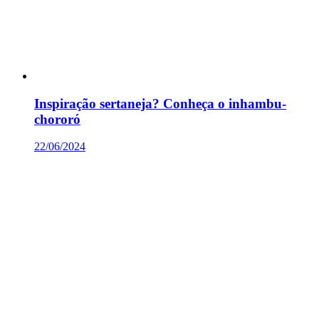
Inspiração sertaneja? Conheça o inhambu-
chororó
22/06/2024