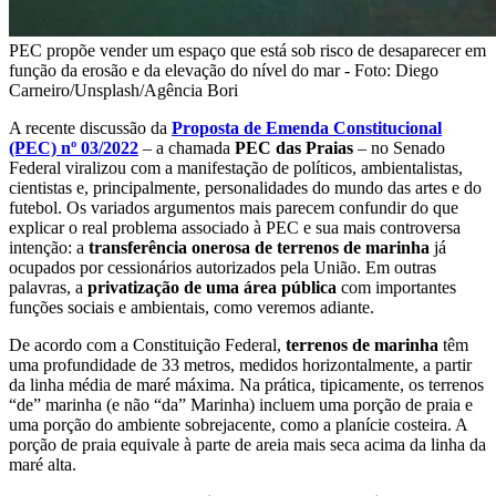
PEC propõe vender um espaço que está sob risco de desaparecer em
função da erosão e da elevação do nível do mar - Foto: Diego
Carneiro/Unsplash/Agência Bori
A recente discussão da
Proposta de Emenda Constitucional
(PEC) nº 03/2022
– a chamada
PEC das Praias
– no Senado
Federal viralizou com a manifestação de políticos, ambientalistas,
cientistas e, principalmente, personalidades do mundo das artes e do
futebol. Os variados argumentos mais parecem confundir do que
explicar o real problema associado à PEC e sua mais controversa
intenção: a
transferência onerosa de terrenos de marinha
já
ocupados por cessionários autorizados pela União. Em outras
palavras, a
privatização de uma área pública
com importantes
funções sociais e ambientais, como veremos adiante.
De acordo com a Constituição Federal,
terrenos de marinha
têm
uma profundidade de 33 metros, medidos horizontalmente, a partir
da linha média de maré máxima. Na prática, tipicamente, os terrenos
“de” marinha (e não “da” Marinha) incluem uma porção de praia e
uma porção do ambiente sobrejacente, como a planície costeira. A
porção de praia equivale à parte de areia mais seca acima da linha da
maré alta.