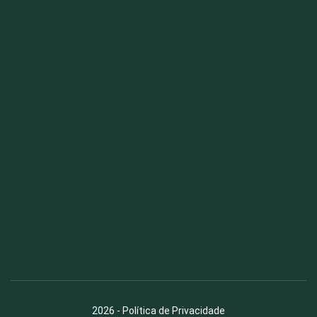
Fauna News
Licença
Creative Commons – Atribuição-SemDerivações 4.0
Internacional
2026
-
Política de Privacidade