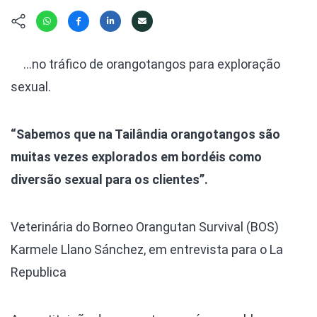
Hábitat
Contato/Mídia
Invertebra
Kit
Na Linha d
Livros do 
Observaçã
…no tráfico de orangotangos para exploração
Nova Gera
Olha o Bic
sexual.
#VotePor
Photo Ani
Missão Fa
Políticas 
Cursos
“Sabemos que na Tailândia orangotangos são
Saúde, Bic
muitas vezes explorados em bordéis como
Segunda C
diversão sexual para os clientes”.
Túnel do 
Universo C
Veterinária do Borneo Orangutan Survival (BOS)
Karmele Llano Sánchez, em entrevista para o La
Republica