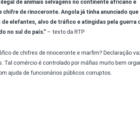
 ilegal de animais selvagens no continente africano e
e chifre de rinoceronte. Angola já tinha anunciado que
de elefantes, alvo de tráfico e atingidas pela guerra
o no sul do país.”
– texto da RTP
fico de chifres de rinoceronte e marfim? Declaração va
s. Tal comércio é controlado por máfias muito bem org
om ajuda de funcionários públicos corruptos.