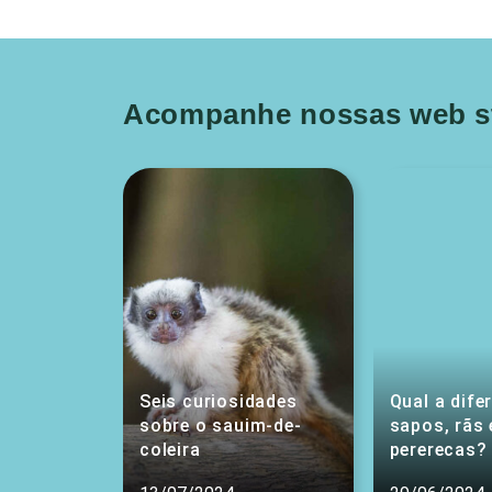
Acompanhe nossas web st
Seis curiosidades
Qual a dife
sobre o sauim-de-
sapos, rãs 
coleira
pererecas?