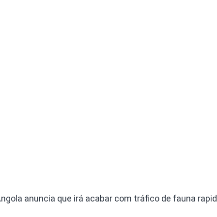
Olha o Bicho!
Photo Animal
Políticas Públ
Saúde, Bicho 
Segunda Cha
Túnel do Tem
Universo Cetr
Angola anuncia que irá acabar com tráfico de fauna rap