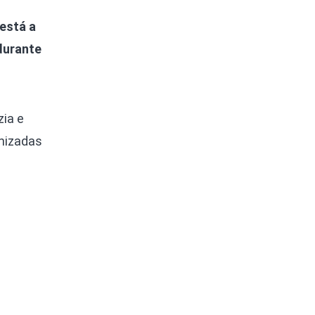
 está a
 durante
zia e
anizadas