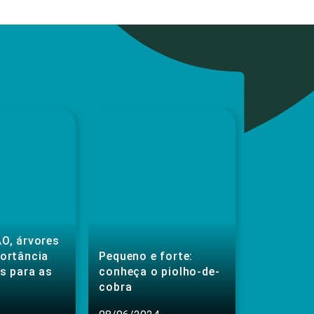
O, árvores
portância
Pequeno e forte:
s para as
conheça o piolho-de-
cobra