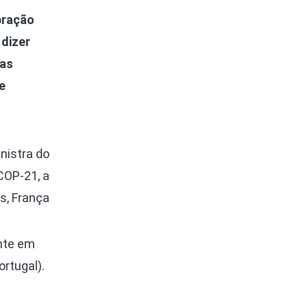
bração
dizer
cas
e
nistra do
COP-21, a
s, França
ente em
rtugal).