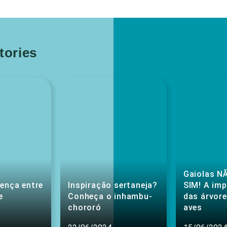
ories
Gaiolas NÃ
rença entre
Inspiração sertaneja?
SIM! A im
e
Conheça o inhambu-
das árvore
chororó
aves