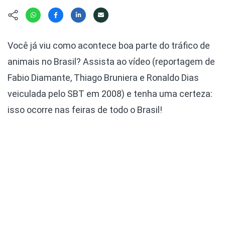
Hábitat
Contato/Mídia
Invertebra
Kit
Na Linha d
Livros do 
Observaçã
Você já viu como acontece boa parte do tráfico de
Nova Gera
Olha o Bic
animais no Brasil? Assista ao vídeo (reportagem de
#VotePor
Photo Ani
Fabio Diamante, Thiago Bruniera e Ronaldo Dias
Missão Fa
Políticas 
veiculada pelo SBT em 2008) e tenha uma certeza:
Cursos
Saúde, Bic
isso ocorre nas feiras de todo o Brasil!
Segunda C
Túnel do 
Universo C