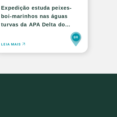
Expedição estuda peixes-
boi-marinhos nas águas
turvas da APA Delta do
Parnaíba
BR
LEIA MAIS