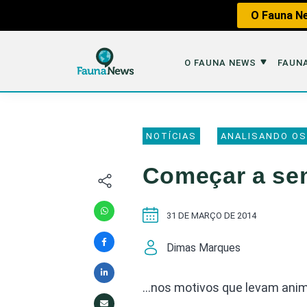
O Fauna Ne
O FAUNA NEWS
FAUNA
O Fauna News
Fauna em 
NOTÍCIAS
ANALISANDO OS
Sobre nós
Tráfico de An
Começar a s
Equipe
Caça
Parceiros
Impactos dos
31 DE MARÇO DE 2014
Republique
Perda de Hábi
Dimas Marques
Publique no Fauna
Contato/Mídia Kit
…nos motivos que levam anima