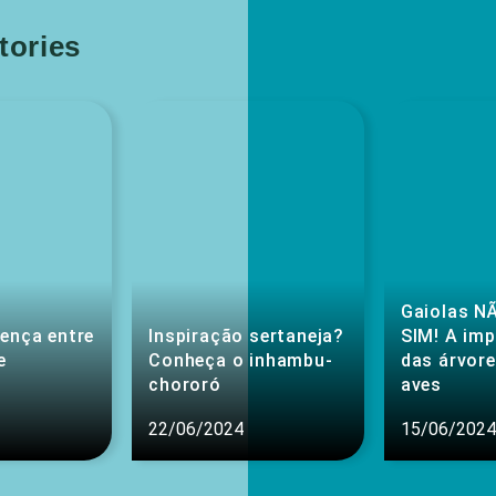
ories
Gaiolas NÃ
rença entre
Inspiração sertaneja?
SIM! A im
e
Conheça o inhambu-
das árvore
chororó
aves
22/06/2024
15/06/2024