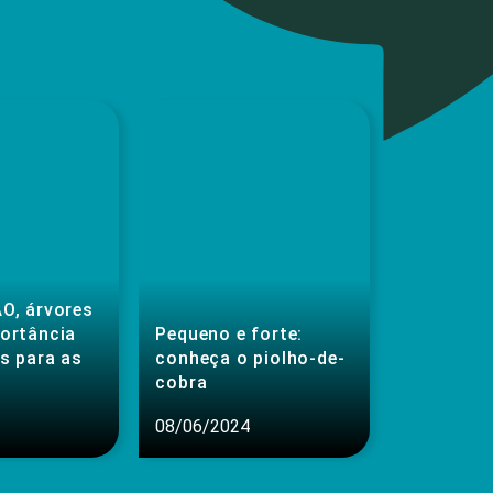
O, árvores
portância
Pequeno e forte:
s para as
conheça o piolho-de-
cobra
08/06/2024