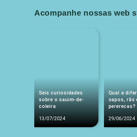
Acompanhe nossas web st
Seis curiosidades
Qual a dife
sobre o sauim-de-
sapos, rãs 
coleira
pererecas?
13/07/2024
29/06/2024