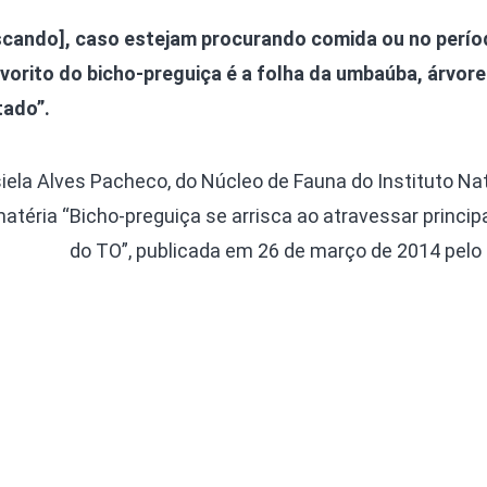
Olha o Bicho!
iscando], caso estejam procurando comida ou no perío
Photo Animal
vorito do bicho-preguiça é a folha da umbaúba, árvore
Políticas Públ
ado”.
Saúde, Bicho 
Segunda Cha
siela Alves Pacheco, do Núcleo de Fauna do Instituto Na
Túnel do Tem
atéria “Bicho-preguiça se arrisca ao atravessar princip
Universo Cetr
do TO”, publicada em 26 de março de 2014 pelo 